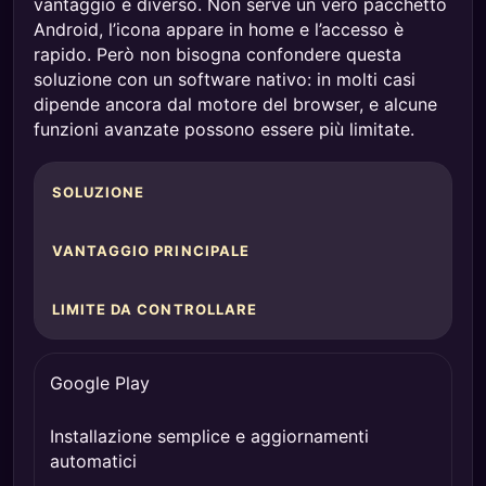
vantaggio è diverso. Non serve un vero pacchetto
Android, l’icona appare in home e l’accesso è
rapido. Però non bisogna confondere questa
soluzione con un software nativo: in molti casi
dipende ancora dal motore del browser, e alcune
funzioni avanzate possono essere più limitate.
SOLUZIONE
VANTAGGIO PRINCIPALE
LIMITE DA CONTROLLARE
Google Play
Installazione semplice e aggiornamenti
automatici