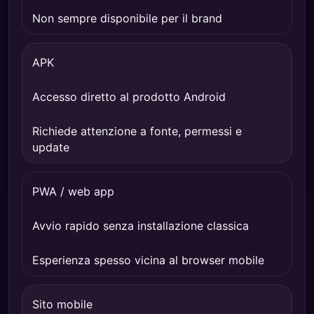
Non sempre disponibile per il brand
APK
Accesso diretto al prodotto Android
Richiede attenzione a fonte, permessi e
update
PWA / web app
Avvio rapido senza installazione classica
Esperienza spesso vicina al browser mobile
Sito mobile