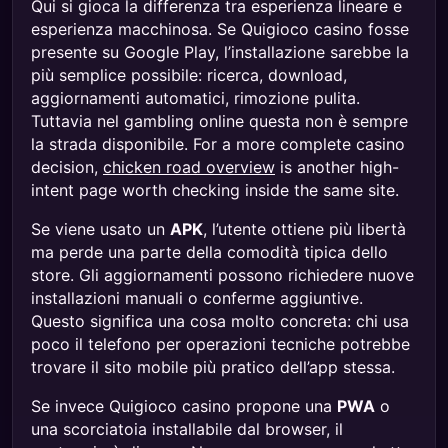
Qui si gioca la differenza tra esperienza lineare e
esperienza macchinosa. Se Quigioco casino fosse
presente su Google Play, l’installazione sarebbe la
più semplice possibile: ricerca, download,
aggiornamenti automatici, rimozione pulita.
Tuttavia nel gambling online questa non è sempre
la strada disponibile. For a more complete casino
decision,
chicken road overview
is another high-
intent page worth checking inside the same site.
Se viene usato un
APK
, l’utente ottiene più libertà
ma perde una parte della comodità tipica dello
store. Gli aggiornamenti possono richiedere nuove
installazioni manuali o conferme aggiuntive.
Questo significa una cosa molto concreta: chi usa
poco il telefono per operazioni tecniche potrebbe
trovare il sito mobile più pratico dell’app stessa.
Se invece Quigioco casino propone una
PWA
o
una scorciatoia installabile dal browser, il