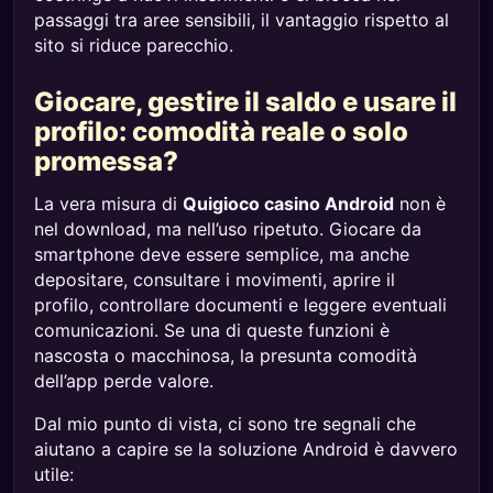
passaggi tra aree sensibili, il vantaggio rispetto al
sito si riduce parecchio.
Giocare, gestire il saldo e usare il
profilo: comodità reale o solo
promessa?
La vera misura di
Quigioco casino Android
non è
nel download, ma nell’uso ripetuto. Giocare da
smartphone deve essere semplice, ma anche
depositare, consultare i movimenti, aprire il
profilo, controllare documenti e leggere eventuali
comunicazioni. Se una di queste funzioni è
nascosta o macchinosa, la presunta comodità
dell’app perde valore.
Dal mio punto di vista, ci sono tre segnali che
aiutano a capire se la soluzione Android è davvero
utile: