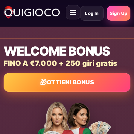
Log In
Sign Up
WELCOME BONUS
FINO A €7.000 + 250 giri gratis
🎁
OTTIENI BONUS