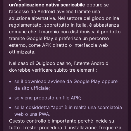
un’applicazione nativa scaricabile
oppure se
l’accesso da Android avviene tramite una
soluzione alternativa. Nel settore del gioco online
regolamentato, soprattutto in Italia, è abbastanza
comune che il marchio non distribuisca il prodotto
tramite Google Play e preferisca un percorso
esterno, come APK diretto o interfaccia web
ottimizzata.
Nel caso di Quigioco casino, l’utente Android
dovrebbe verificare subito tre elementi:
se il download avviene da Google Play oppure
da sito ufficiale;
se viene proposto un file APK;
se la cosiddetta “app” è in realtà una scorciatoia
web o una PWA.
Questo controllo è importante perché incide su
tutto il resto: procedura di installazione, frequenza