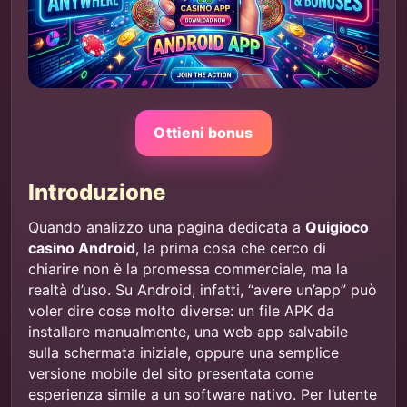
Ottieni bonus
Introduzione
Quando analizzo una pagina dedicata a
Quigioco
casino Android
, la prima cosa che cerco di
chiarire non è la promessa commerciale, ma la
realtà d’uso. Su Android, infatti, “avere un’app” può
voler dire cose molto diverse: un file APK da
installare manualmente, una web app salvabile
sulla schermata iniziale, oppure una semplice
versione mobile del sito presentata come
esperienza simile a un software nativo. Per l’utente