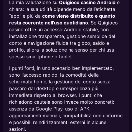
La mia valutazione su
Quigioco casino Android
è
chiara: la sua utilità dipende meno dall’etichetta
“app” e più da
come viene distribuito e quanto
resta coerente nell’uso quotidiano
. Se Quigioco
casino offre un accesso Android stabile, con
installazione trasparente, gestione semplice del
conto e navigazione fluida tra gioco, saldo e
profilo, allora la soluzione ha senso per chi usa
spesso smartphone o tablet.
I punti forti, in uno scenario ben implementato,
sono l’accesso rapido, la comodità della
schermata home, la gestione del conto senza
passare dal desktop e un’esperienza più
immediata rispetto al browser. I punti che
richiedono cautela sono invece molto concreti:
assenza da Google Play, uso di APK,
aggiornamenti manuali, compatibilità non uniforme
e possibili reindirizzamenti esterni in alcune
sezioni.