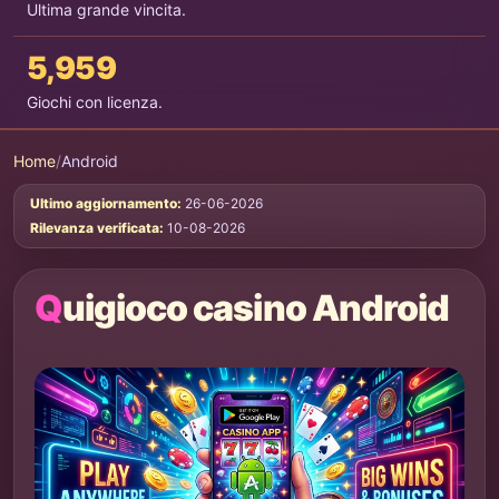
Ultima grande vincita.
5,959
Giochi con licenza.
Home
/
Android
Ultimo aggiornamento:
26-06-2026
Rilevanza verificata:
10-08-2026
Quigioco casino Android