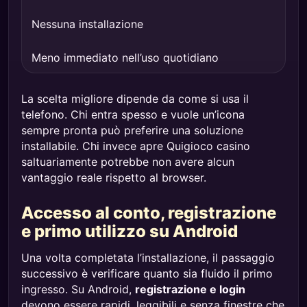
Nessuna installazione
Meno immediato nell’uso quotidiano
La scelta migliore dipende da come si usa il
telefono. Chi entra spesso e vuole un’icona
sempre pronta può preferire una soluzione
installabile. Chi invece apre Quigioco casino
saltuariamente potrebbe non avere alcun
vantaggio reale rispetto al browser.
Accesso al conto, registrazione
e primo utilizzo su Android
Una volta completata l’installazione, il passaggio
successivo è verificare quanto sia fluido il primo
ingresso. Su Android,
registrazione e login
devono essere rapidi, leggibili e senza finestre che