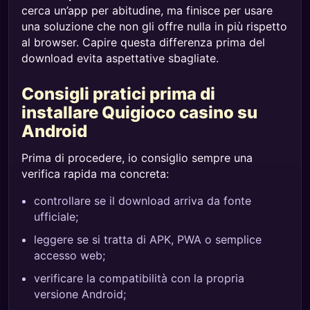
cerca un’app per abitudine, ma finisce per usare
una soluzione che non gli offre nulla in più rispetto
al browser. Capire questa differenza prima del
download evita aspettative sbagliate.
Consigli pratici prima di
installare Quigioco casino su
Android
Prima di procedere, io consiglio sempre una
verifica rapida ma concreta:
controllare se il download arriva da fonte
ufficiale;
leggere se si tratta di APK, PWA o semplice
accesso web;
verificare la compatibilità con la propria
versione Android;